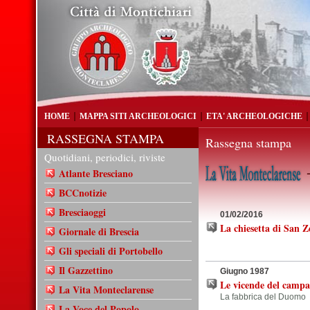
HOME
MAPPA SITI ARCHEOLOGICI
ETA' ARCHEOLOGICHE
RASSEGNA STAMPA
Rassegna stampa
Quotidiani, periodici, riviste
-
Atlante Bresciano
BCCnotizie
Bresciaoggi
01/02/2016
La chiesetta di San 
Giornale di Brescia
Gli speciali di Portobello
Il Gazzettino
Giugno 1987
Le vicende del campa
La Vita Monteclarense
La fabbrica del Duomo
La Voce del Popolo