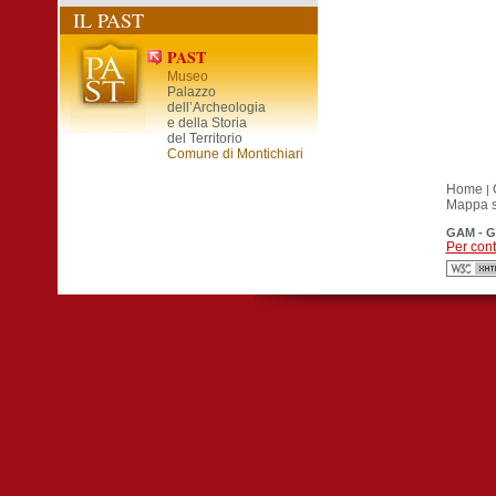
IL PAST
PAST
Museo
Palazzo
dell’Archeologia
e della Storia
del Territorio
Comune di Montichiari
Home
|
Mappa si
GAM - G
Per cont