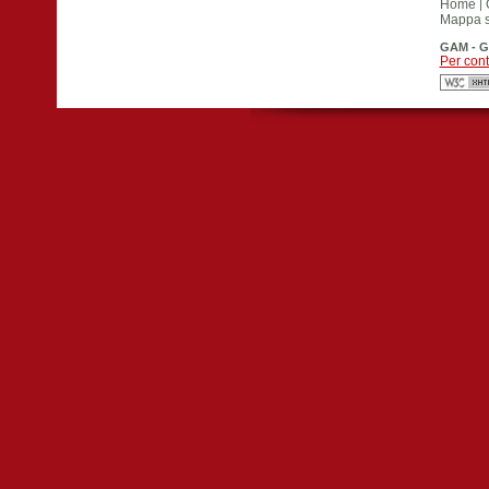
Home
|
Mappa si
GAM - G
Per cont