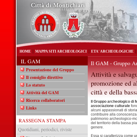
HOME
MAPPA SITI ARCHEOLOGICI
ETA' ARCHEOLOGICHE
IL GAM
Il GAM - Gruppo Ar
Presentazione del Gruppo
Attività e salvagu
Il consiglio direttivo
promozione ed all
Lo statuto
città e della bas
Attività del GAM
Ricerca collaboratori
Il Gruppo archeologico di M
associazione culturale
fon
Links
alcuni appassionati di storia
contribuire alla conoscenza,
patrimonio archeologico-mo
RASSEGNA STAMPA
del territorio della bassa pi
genere.
Quotidiani, periodici, riviste
Essa si caratterizza come u