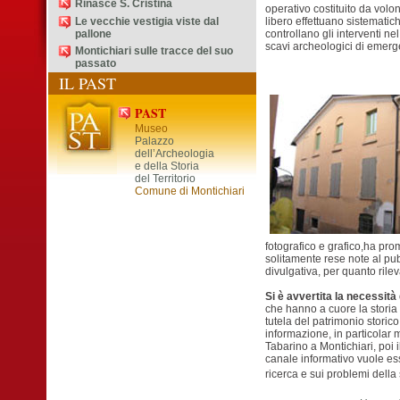
Rinasce S. Cristina
operativo costituito da volo
Le vecchie vestigia viste dal
libero effettuano sistematich
pallone
controllano gli interventi n
scavi archeologici di emerg
Montichiari sulle tracce del suo
passato
IL PAST
PAST
Museo
Palazzo
dell’Archeologia
e della Storia
del Territorio
Comune di Montichiari
fotografico e grafico,ha pro
solitamente rese note al pub
divulgativa, per quanto rile
Si è avvertita la necessità
che hanno a cuore la storia de
tutela del patrimonio stori
informazione, in particolar 
Tabarino a Montichiari, poi 
canale informativo vuole ess
ricerca e sui problemi della 