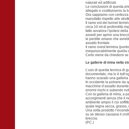
naturali ed artificiali.
Le conclusioni di questa pri
allegato e costituiranno la 
Ora sappiamo con certezza l
manufatto rispetto alle strutt
Il ramo est del tunnel termin
circa 10 mt di profondità ris
fatto avvalora l’ipotesi dell
assedi per aprire una brecci
le perdite umane che avreb
assalto frontale.
Il ramo ovest termina (punto
inequivocabilmente quella d
Certo viene da chiedersi se 
Le gallerie di mina nella st
L’uso di questa tecnica di g
documentato, ma lo è tutt’o
hanno scavato una galleria l
In occidente la polvere da s
macchine d’assalto durante g
enormi rischi e subendo note
Con la galleria di mina, a p
accorgimenti senza che il ne
ambiente ampio il cui soffit
quale legna secca, grasso, r
Una volta prodotto l’incend
su se stesso causava il crol
breccia.
(P.C.)