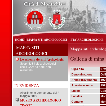
HOME
MAPPA SITI ARCHEOLOGICI
ETA' ARCHEOLOGICHE
MAPPA SITI
Mappa siti archeolog
ARCHEOLOGICI
Galleria di mina
Lo schema dei siti Archeologici
Scopri tutti i siti archeologici
che il GAM ha negli anni
Sigla sito
97
realizzato...
Denominazione
Gall
Anno ritrovamento
197
IN EVIDENZA
Anno intervento
199
Luogo
Cas
Allestimento permanente dal 4
maggio 2019
Località
Mon
MUSEO ARCHEOLOGICO
Comune
Mont
"PAST"