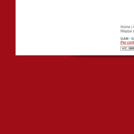
Home
|
Mappa si
GAM - G
Per cont