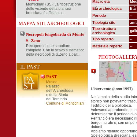
Macro età
Med
Montichiari (BS): La ricostruzione
delle vicende della pianura
Età archeologica
Età
bresciana è affidata a...
Periodo
--
MAPPA SITI ARCHEOLOGICI
Tipologia sito
amb
Tipo struttura
gall
Necropoli longobarda di Monte
archeologica
Tipo reperto
--
S. Zeno
Recupero di due sepolture
Materiale reperto
--
complete Con lo scavo sistematico
della necropoli di S.Zeno a par...
PHOTOGALLER
IL PAST
PAST
Museo
Palazzo
L’intervento (anno 1997)
dell’Archeologia
e della Storia
Nell’ambito dello studio int
del Territorio
storico non potevamo trascur
Comune di Montichiari
l’edificio della biblioteca.
Volevamo approfondire le no
determinarne il periodo di c
Per far ciò era necessario ri
borgo murato e, con un po’ d
datanti.
Abbiamo ritenuto opportuno 
Speleologica Bresciana, esper