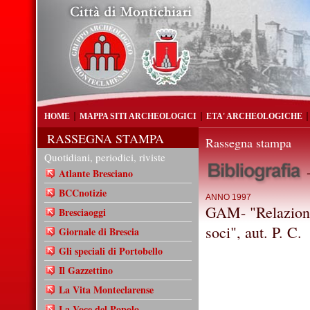
HOME
MAPPA SITI ARCHEOLOGICI
ETA' ARCHEOLOGICHE
RASSEGNA STAMPA
Rassegna stampa
Quotidiani, periodici, riviste
-
Atlante Bresciano
BCCnotizie
ANNO 1997
GAM- "Relazione
Bresciaoggi
soci", aut. P. C.
Giornale di Brescia
Gli speciali di Portobello
Il Gazzettino
La Vita Monteclarense
La Voce del Popolo