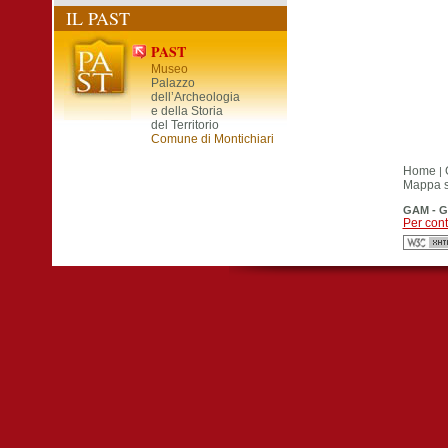
IL PAST
PAST
Museo
Palazzo
dell’Archeologia
e della Storia
del Territorio
Comune di Montichiari
Home
|
Mappa si
GAM - G
Per cont