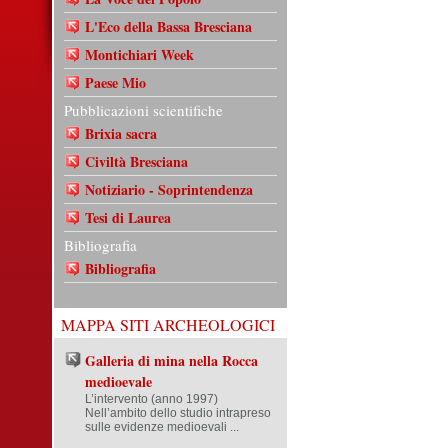
L'Eco della Bassa Bresciana
Montichiari Week
Paese Mio
Pubblicazioni scientifiche
Brixia sacra
Civiltà Bresciana
Notiziario - Soprintendenza
Tesi di Laurea
Bibliografia
Bibliografia
MAPPA SITI ARCHEOLOGICI
Galleria di mina nella Rocca
medioevale
L’intervento (anno 1997)
Nell’ambito dello studio intrapreso
sulle evidenze medioevali ...