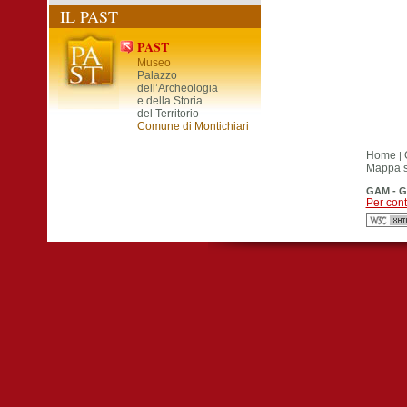
IL PAST
PAST
Museo
Palazzo
dell’Archeologia
e della Storia
del Territorio
Comune di Montichiari
Home
|
Mappa si
GAM - G
Per cont