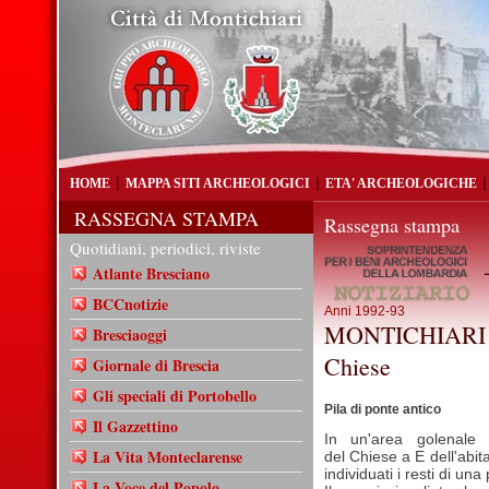
HOME
MAPPA SITI ARCHEOLOGICI
ETA' ARCHEOLOGICHE
RASSEGNA STAMPA
Rassegna stampa
Quotidiani, periodici, riviste
-
Atlante Bresciano
BCCnotizie
Anni 1992-93
MONTICHIARI (
Bresciaoggi
Chiese
Giornale di Brescia
Gli speciali di Portobello
Pila di ponte antico
Il Gazzettino
In un'area golenale d
La Vita Monteclarense
del Chiese a E dell'abita
individuati i resti di una
La Voce del Popolo