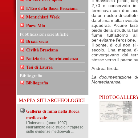
Il massiccio plinto, l
2,70 e conservato in
L'Eco della Bassa Bresciana
terminava con due acut
da un nucleo di ciottoli
Montichiari Week
da ottima malta rivesti
Paese Mio
squadrati. Alcune last
piede della struttura fa
Pubblicazioni scientifiche
fiume tutt'attorno al
per evitarne l'erosione.
Brixia sacra
Il ponte, di cui non 
Civiltà Bresciana
secolo. Una mappa d'e
convergevano dal terr
Notiziario - Soprintendenza
stesse verso il paese sul
Tesi di Laurea
Andrea Breda
Bibliografia
La documentazione de
Bibliografia
Monteclarense.
PHOTOGALLER
MAPPA SITI ARCHEOLOGICI
Galleria di mina nella Rocca
medioevale
L’intervento (anno 1997)
Nell’ambito dello studio intrapreso
sulle evidenze medioevali ...