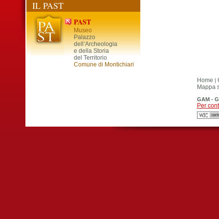
IL PAST
PAST
Museo
Palazzo
dell’Archeologia
e della Storia
del Territorio
Comune di Montichiari
Home
|
Mappa si
GAM - G
Per cont