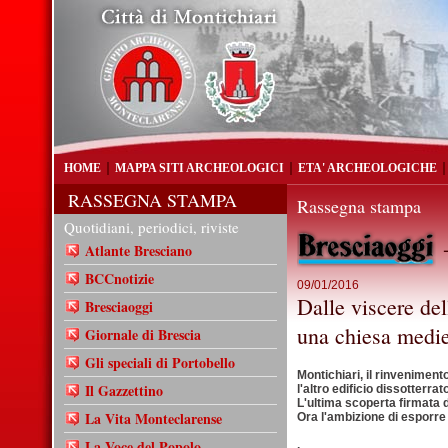
HOME
MAPPA SITI ARCHEOLOGICI
ETA' ARCHEOLOGICHE
RASSEGNA STAMPA
Rassegna stampa
Quotidiani, periodici, riviste
-
Atlante Bresciano
BCCnotizie
09/01/2016
Dalle viscere del
Bresciaoggi
una chiesa medie
Giornale di Brescia
Gli speciali di Portobello
Montichiari, il rinvenimento
Il Gazzettino
l'altro edificio dissotterrat
L'ultima scoperta firmata
La Vita Monteclarense
Ora l'ambizione di esporre t
La Voce del Popolo
.