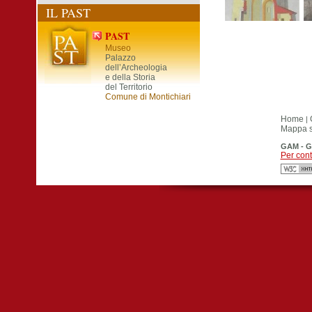
IL PAST
PAST
Museo
Palazzo
dell’Archeologia
e della Storia
del Territorio
Comune di Montichiari
Home
|
Mappa si
GAM - G
Per cont