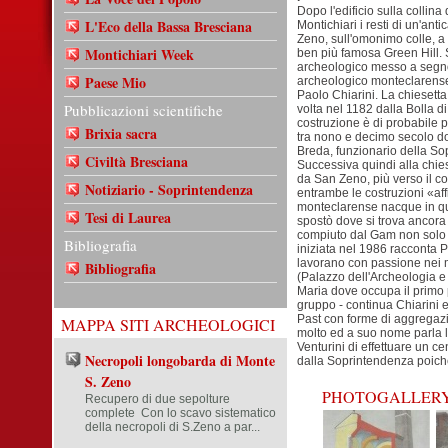
Dopo l'edificio sulla collin
L'Eco della Bassa Bresciana
Montichiari i resti di un'ant
Zeno, sull'omonimo colle, a
Montichiari Week
ben più famosa Green Hill. S
archeologico messo a segno
Paese Mio
archeologico monteclarense
Paolo Chiarini. La chiesetta
Pubblicazioni scientifiche
volta nel 1182 dalla Bolla d
costruzione è di probabile 
Brixia sacra
tra nono e decimo secolo d
Breda, funzionario della So
Civiltà Bresciana
Successiva quindi alla chie
da San Zeno, più verso il c
Notiziario - Soprintendenza
entrambe le costruzioni «aff
monteclarense nacque in que
Tesi di Laurea
spostò dove si trova ancora
compiuto dal Gam non solo su
Bibliografia
iniziata nel 1986 racconta Pa
lavorano con passione nei mo
Bibliografia
(Palazzo dell'Archeologia e 
Maria dove occupa il primo 
gruppo - continua Chiarini e 
Past con forme di aggregazi
MAPPA SITI ARCHEOLOGICI
molto ed a suo nome parla l
Venturini di effettuare un c
Necropoli longobarda di Monte
dalla Soprintendenza poiché
S. Zeno
PHOTOGALLER
Recupero di due sepolture
complete Con lo scavo sistematico
della necropoli di S.Zeno a par...